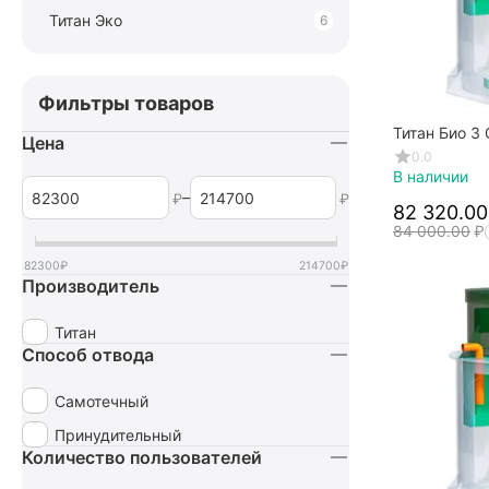
Титан Эко
6
Фильтры товаров
Титан Био 3
Цена
Самотечный
0.0
В наличии
–
₽
₽
82 320.00
84 000.00
₽
82300
₽
214700
₽
Производитель
Титан
Способ отвода
Самотечный
Принудительный
Количество пользователей