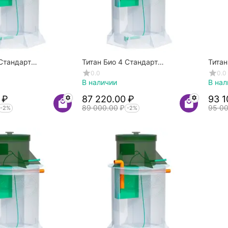
 Стандарт
Титан Био 4 Стандарт
Титан
Самотечный
Само
0.0
0.0
В наличии
В нал
₽
87 220.00
₽
93 1
89 000.00
₽
95 0
-2%
-2%