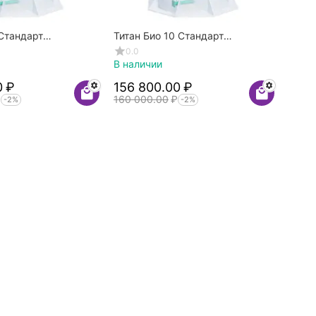
 Стандарт
Титан Био 10 Стандарт
Самотечный
0.0
В наличии
0
₽
156 800.00
₽
₽
160 000.00
₽
-2%
-2%