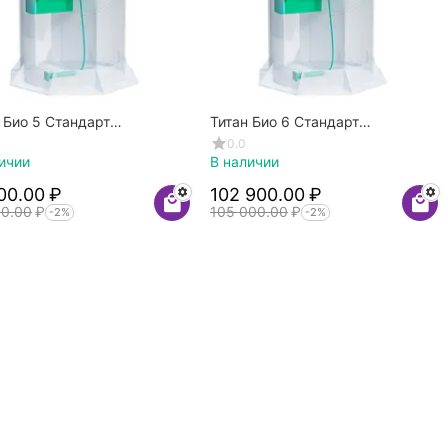
 Био 5 Стандарт
Титан Био 6 Стандарт
течный
Самотечный
0.0
ичии
В наличии
00.00
₽
102 900.00
₽
00.00
₽
105 000.00
₽
-2%
-2%