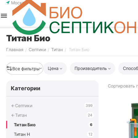
Москва
Титан Био
Главная
Септики
Титан
Титан Био
/
/
/
Цена
Производитель
Способ
Все фильтры
Сортировать п
Категории
Септики
399
Титан
24
Титан Био
6
Титан Н
12