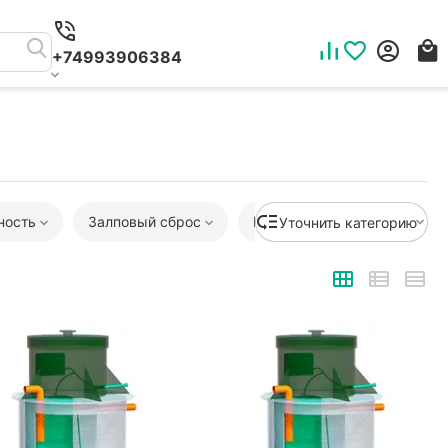
+74993906384
ность
Залповый сброс
Глубина залегания трубы
Уточнить категорию