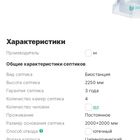
Характеристики
Производитель
Титан
Общие характеристики септиков
Вид септика
Биостанция
Высота септика
2250 мм
Гарантия септика
3 года
Количество камер септика
4
Количество человек
10 чел
Проживание
Постоянное
Размер основания септика
2000x2000 мм
Способ отвода
Самотечный
Форма корпуса
Цилиндрический