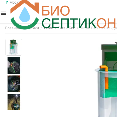
Москва
Главная
Септики
Титан
Титан Био
Титан Био 10 Станд
/
/
/
/