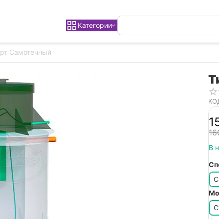
Категории
арт Самотечный
Т
КО
1
16
В 
Сп
С
Мо
С