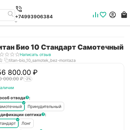
+74993906384
итан Био 10 Стандарт Самотечный
Написать отзыв
titan-bio_10_samotek_bez-montaza
Д:
56 800.00
₽
0 000.00
₽
-2%
наличии
особ отвода
:
амотечный
Принудительный
дификации септика
:
тандарт
Лонг