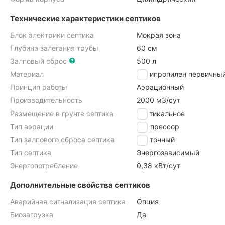
Технические характеристики септиков
Блок электрики септика
Мокрая зона
Глубина залегания трубы
60 см
Залповый сброс
500 л
Материал
Полипропилен первичны
Принцип работы
Аэрационный
Производительность
2000 м3/cут
Размещение в грунте септика
Вертикальное
Тип аэрации
Компрессор
Тип залпового сброса септика
Проточный
Тип септика
Энергозависимый
Энергопотребление
0,38 кВт/сут
Дополнительные свойства септиков
Аварийная сигнализация септика
Опция
Биозагрузка
Да