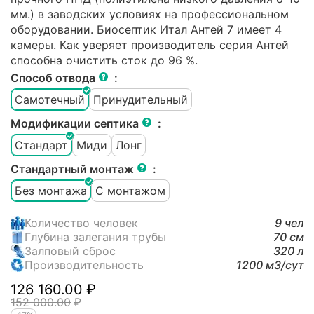
мм.) в заводских условиях на профессиональном
оборудовании. Биосептик Итал Антей 7 имеет 4
камеры. Как уверяет производитель серия Антей
способна очистить сток до 96 %.
Способ отвода
:
Самотечный
Принудительный
Модификации септика
:
Стандарт
Миди
Лонг
Стандартный монтаж
:
Без монтажа
С монтажом
Количество человек
9 чел
Глубина залегания трубы
70 см
Залповый сброс
320 л
Производительность
1200 м3/cут
126 160.00
₽
152 000.00
₽