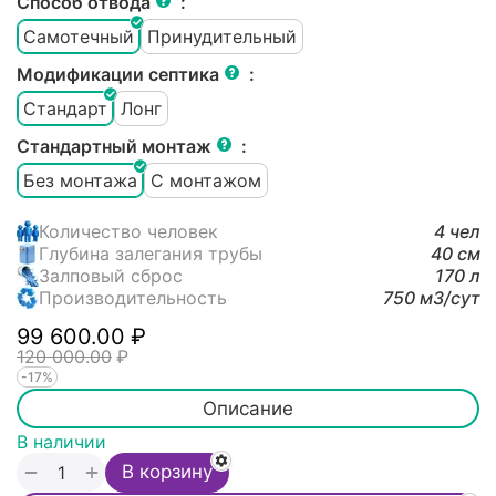
Способ отвода
:
Самотечный
Принудительный
Модификации септика
:
Стандарт
Лонг
Стандартный монтаж
:
Без монтажа
С монтажом
Количество человек
4 чел
Глубина залегания трубы
40 см
Залповый сброс
170 л
Производительность
750 м3/cут
99 600.00
₽
120 000.00
₽
-17%
Описание
В наличии
+
−
В корзину