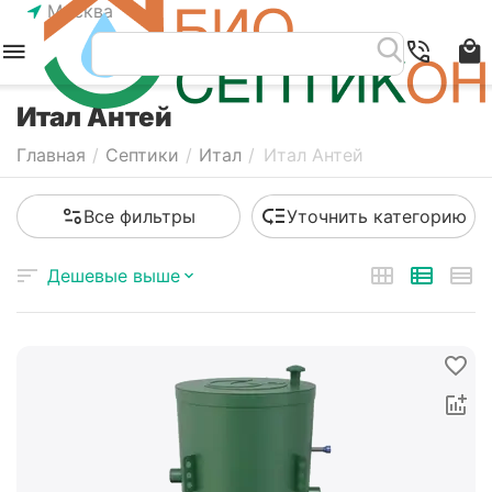
Москва
Итал Антей
Главная
/
Септики
/
Итал
/
Итал Антей
Все фильтры
Уточнить категорию
Дешевые выше