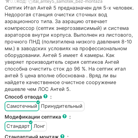
0.0
ital_antey5_samotek_bez-montaza
КОД:
Септик Итал Антей 5 предназначен для 5-х человек.
Недорогая станция очистки сточных вод
аэрационного типа. За аэрацию отвечает
компрессор (септик энергозависимый) и система
аэраторов внутри корпуса. Выполнен из листового,
прочного ПНД (полиэтилена низкого давления 8-10
мм.) в заводских условиях на профессиональном
оборудовании. Антей 5 имеет 4 камеры. Как
уверяет производитель серия септиков Антей
способна очистить сток до 96 %. На септик итал
антей 5 цена вполне обоснована . Вряд ли вы
найдете качественное очистное сооружение
дешевле чем ЛОС Антей 5.
Способ отвода
:
Самотечный
Принудительный
Модификации септика
:
Стандарт
Лонг
Стандартный монтаж
: