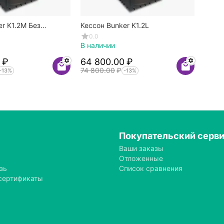
er K1.2M Без
Кессон Bunker K1.2L
0.0
В наличии
₽
64 800.00
₽
74 800.00
₽
-13%
-13%
Покупательский серв
Ваши заказы
Отложенные
зь
Список сравнения
сертификаты