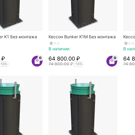
er K1 Без монтажа
Кессон Bunker K1M Без монтажа
Кессо
0.0
0.0
В наличии
В нал
₽
64 800.00
₽
64 
74 800.00
₽
74 80
-13%
-13%