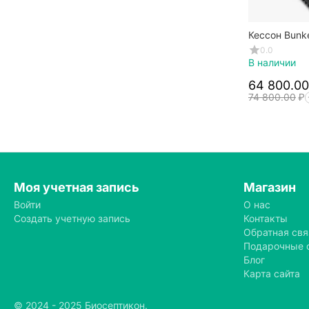
Кессон Bunk
монтажа
0.0
В наличии
64 800.00
74 800.00
₽
Моя учетная запись
Магазин
Войти
О нас
Создать учетную запись
Контакты
Обратная свя
Подарочные 
Блог
Карта сайта
© 2024 - 2025 Биосептикон.