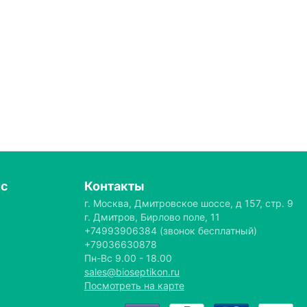
ис
Контакты
г. Москва, Дмитровское шоссе, д 157, стр. 9
г. Дмитров, Бирлово поле, 11
+74993906384
(звонок бесплатный)
+79036630878
Пн-Вс 9.00 - 18.00
sales@bioseptikon.ru
Посмотреть на карте