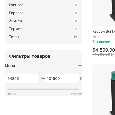
Гринлос
6
Евролос
6
Земляк
9
Термит
4
Кессон Bunk
Титан
16
0.0
В наличии
64 800.00
74 800.00
₽
Фильтры товаров
Цена
–
₽
₽
64800
₽
101500
₽