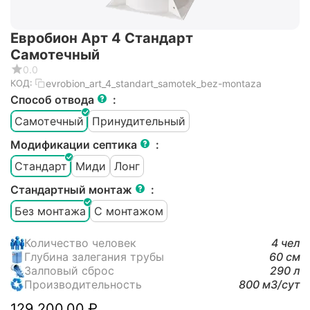
Евробион Арт 4 Стандарт
Самотечный
0.0
evrobion_art_4_standart_samotek_bez-montaza
КОД:
Способ отвода
:
Самотечный
Принудительный
Модификации септика
:
Стандарт
Миди
Лонг
Стандартный монтаж
:
Без монтажа
С монтажом
Количество человек
4 чел
Глубина залегания трубы
60 см
Залповый сброс
290 л
Производительность
800 м3/cут
129 200.00
₽