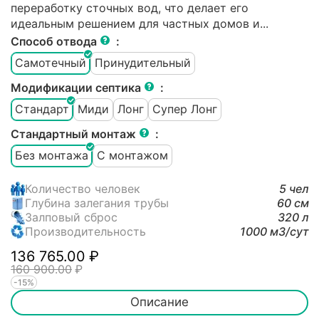
переработку сточных вод, что делает его
идеальным решением для частных домов и...
Способ отвода
:
Самотечный
Принудительный
Модификации септика
:
Стандарт
Миди
Лонг
Супер Лонг
Стандартный монтаж
:
Без монтажа
С монтажом
Количество человек
5 чел
Глубина залегания трубы
60 см
Залповый сброс
320 л
Производительность
1000 м3/cут
136 765.00
₽
160 900.00
₽
-15%
Описание