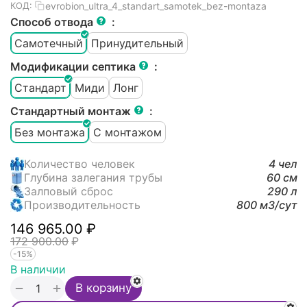
evrobion_ultra_4_standart_samotek_bez-montaza
КОД:
Способ отвода
:
Самотечный
Принудительный
Модификации септика
:
Стандарт
Миди
Лонг
Стандартный монтаж
:
Без монтажа
С монтажом
Количество человек
4 чел
Глубина залегания трубы
60 см
Залповый сброс
290 л
Производительность
800 м3/cут
146 965.00
₽
172 900.00
₽
-15%
В наличии
+
−
В корзину