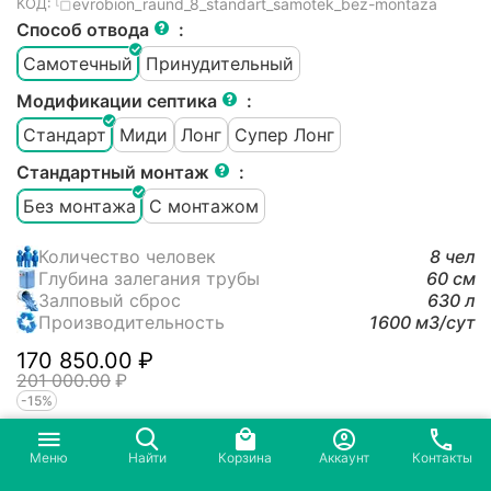
evrobion_raund_8_standart_samotek_bez-montaza
КОД:
Способ отвода
:
Самотечный
Принудительный
Модификации септика
:
Стандарт
Миди
Лонг
Супер Лонг
Стандартный монтаж
:
Без монтажа
С монтажом
Количество человек
8 чел
Глубина залегания трубы
60 см
Залповый сброс
630 л
Производительность
1600 м3/cут
170 850.00
₽
201 000.00
₽
-15%
В наличии
+
−
В корзину
Меню
Найти
Корзина
Аккаунт
Контакты