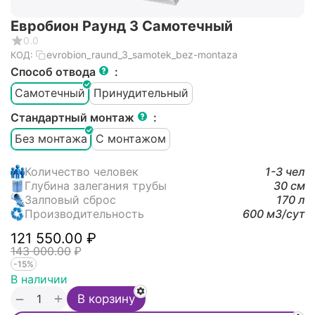
Евробион Раунд 3 Самотечный
0.0
evrobion_raund_3_samotek_bez-montaza
КОД:
Способ отвода
:
Самотечный
Принудительный
Стандартный монтаж
:
Без монтажа
С монтажом
Количество человек
1-3 чел
Глубина залегания трубы
30 см
Залповый сброс
170 л
Производительность
600 м3/cут
121 550.00
₽
143 000.00
₽
-15%
В наличии
+
−
В корзину