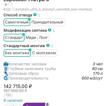
0.0
evrobion_ultra_3_standart_samotek_bez-montaza
КОД:
Способ отвода
:
Самотечный
Принудительный
Модификации септика
:
Стандарт
Миди
Лонг
Стандартный монтаж
:
Без монтажа
С монтажом
Количество человек
3 чел
Глубина залегания трубы
60 см
Залповый сброс
170 л
Производительность
600 м3/cут
142 715.00
₽
167 900.00
₽
-15%
В наличии