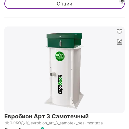
Опции
Евробион Арт 3 Самотечный
0.0
evrobion_art_3_samotek_bez-montaza
КОД: