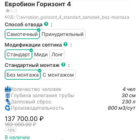
Евробион Горизонт 4
0.0
evrobion_gorizont_4_standart_samotek_bez-montaza
КОД:
Способ отвода
:
Самотечный
Принудительный
Модификации септика
:
Стандарт
Миди
Лонг
Стандартный монтаж
:
Без монтажа
С монтажом
Количество человек
4 чел
Глубина залегания трубы
30 см
Залповый сброс
230 л
Производительность
800 м3/cут
137 700.00
₽
162 000.00
₽
-15%
В наличии