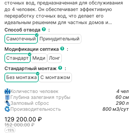
сточных вод, предназначенная для обслуживания
до 4 человек. Он обеспечивает эффективную
переработку сточных вод, что делает его
идеальным решением для частных домов и...
Способ отвода
:
Самотечный
Принудительный
Модификации септика
:
Стандарт
Миди
Лонг
Стандартный монтаж
:
Без монтажа
С монтажом
Количество человек
4 чел
Глубина залегания трубы
60 см
Залповый сброс
290 л
Производительность
800 м3/cут
129 200.00
₽
152 000.00
₽
-15%