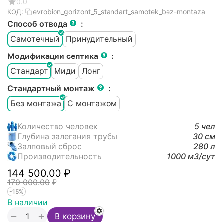
0.0
evrobion_gorizont_5_standart_samotek_bez-montaza
КОД:
Способ отвода
:
Самотечный
Принудительный
Модификации септика
:
Стандарт
Миди
Лонг
Стандартный монтаж
:
Без монтажа
С монтажом
Количество человек
5 чел
Глубина залегания трубы
30 см
Залповый сброс
280 л
Производительность
1000 м3/cут
144 500.00
₽
170 000.00
₽
-15%
В наличии
+
−
В корзину