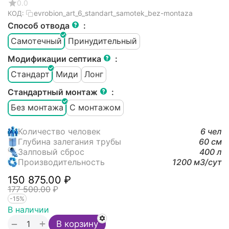
0.0
evrobion_art_6_standart_samotek_bez-montaza
КОД:
Способ отвода
:
Самотечный
Принудительный
Модификации септика
:
Стандарт
Миди
Лонг
Стандартный монтаж
:
Без монтажа
С монтажом
Количество человек
6 чел
Глубина залегания трубы
60 см
Залповый сброс
400 л
Производительность
1200 м3/cут
150 875.00
₽
177 500.00
₽
-15%
В наличии
+
−
В корзину