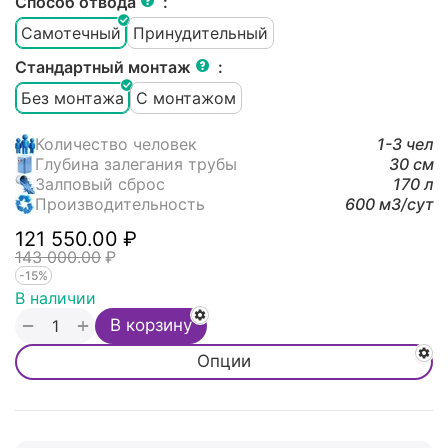
Способ отвода
:
Самотечный
Принудительный
Стандартный монтаж
:
Без монтажа
С монтажом
Количество человек
1-3 чел
Глубина залегания трубы
30 см
Залповый сброс
170 л
Производительность
600 м3/cут
121 550.00
₽
143 000.00
₽
-15%
В наличии
+
−
В корзину
Опции