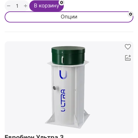
+
−
В корзину
Опции
Евробион Ультра 3