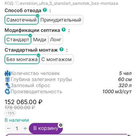
evrobion_ultra_5_standart_samotek_bez-montaza
КОД:
Способ отвода
:
Самотечный
Принудительный
Модификации септика
:
Стандарт
Миди
Лонг
Стандартный монтаж
:
Без монтажа
С монтажом
Количество человек
5 чел
Глубина залегания трубы
60 см
Залповый сброс
320 л
Производительность
1000 м3/cут
152 065.00
₽
178 900.00
₽
-15%
В наличии
+
−
В корзину