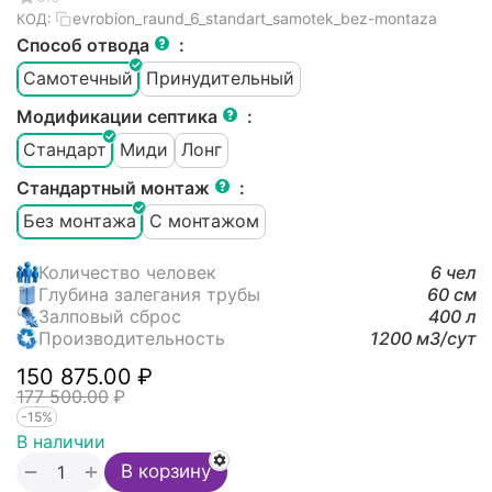
evrobion_raund_6_standart_samotek_bez-montaza
КОД:
Способ отвода
:
Самотечный
Принудительный
Модификации септика
:
Стандарт
Миди
Лонг
Стандартный монтаж
:
Без монтажа
С монтажом
Количество человек
6 чел
Глубина залегания трубы
60 см
Залповый сброс
400 л
Производительность
1200 м3/cут
150 875.00
₽
177 500.00
₽
-15%
В наличии
+
−
В корзину