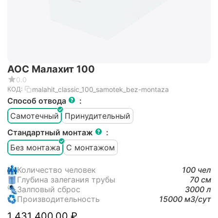
АОС Малахит 100
0.0
malahit_classic_100_samotek_bez-montaza
КОД:
Способ отвода
:
Самотечный
Принудительный
Стандартный монтаж
:
Без монтажа
С монтажом
Количество человек
100 чел
Глубина залегания трубы
70 см
Залповый сброс
3000 л
Производительность
15000 м3/cут
1 431 400.00
₽