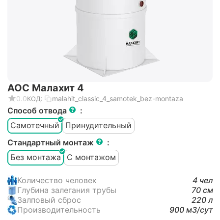
АОС Малахит 4
0.0
malahit_classic_4_samotek_bez-montaza
КОД:
Способ отвода
:
Самотечный
Принудительный
Стандартный монтаж
:
Без монтажа
С монтажом
Количество человек
4 чел
Глубина залегания трубы
70 см
Залповый сброс
220 л
Производительность
900 м3/cут