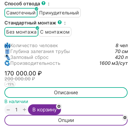
Способ отвода
:
Самотечный
Принудительный
Стандартный монтаж
:
Без монтажа
С монтажом
Количество человек
8 чел
Глубина залегания трубы
70 см
Залповый сброс
420 л
Производительность
1600 м3/cут
170 000.00
₽
200 000.00
₽
-15%
Описание
В наличии
+
−
В корзину
Опции