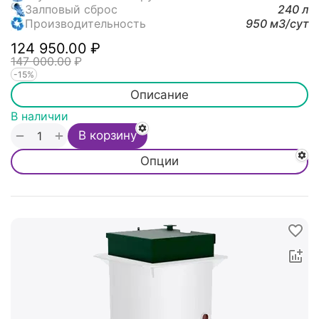
Залповый сброс
240 л
Производительность
950 м3/cут
124 950.00
₽
147 000.00
₽
-15%
Описание
В наличии
+
−
В корзину
Опции