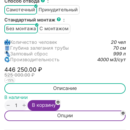
Способ отвода
:
Самотечный
Принудительный
Стандартный монтаж
:
Без монтажа
С монтажом
Количество человек
20 чел
Глубина залегания трубы
70 см
Залповый сброс
999 л
Производительность
4000 м3/cут
446 250.00
₽
525 000.00
₽
-15%
Описание
В наличии
+
−
В корзину
Опции