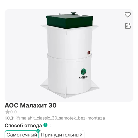
АОС Малахит 30
0.0
malahit_classic_30_samotek_bez-montaza
КОД:
Способ отвода
:
Самотечный
Принудительный