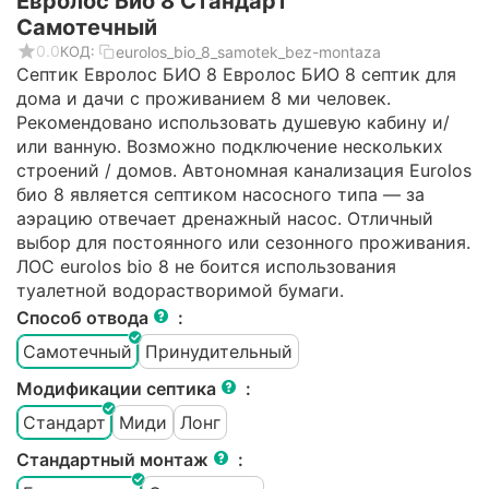
Евролос Био 8 Стандарт
Самотечный
0.0
eurolos_bio_8_samotek_bez-montaza
КОД:
Септик Eвролос БИО 8 Евролос БИО 8 септик для
дома и дачи с проживанием 8 ми человек.
Рекомендовано использовать душевую кабину и/
или ванную. Возможно подключение нескольких
строений / домов. Автономная канализация Eurolos
био 8 является септиком насосного типа — за
аэрацию отвечает дренажный насос. Отличный
выбор для постоянного или сезонного проживания.
ЛОС eurolos bio 8 не боится использования
туалетной водорастворимой бумаги.
Способ отвода
:
Самотечный
Принудительный
Модификации септика
:
Стандарт
Миди
Лонг
Стандартный монтаж
: