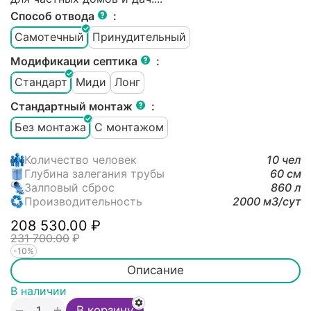
Способ отвода
:
Самотечный
Принудительный
Модификации септика
:
Стандарт
Миди
Лонг
Стандартный монтаж
:
Без монтажа
С монтажом
Количество человек
10 чел
Глубина залегания трубы
60 см
Залповый сброс
860 л
Производительность
2000 м3/cут
208 530.00
₽
231 700.00
₽
-10%
Описание
В наличии
+
−
В корзину