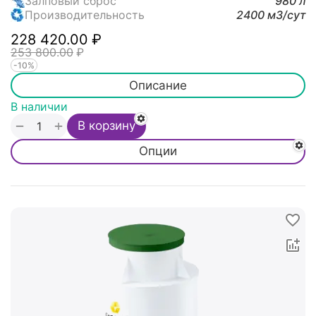
Залповый сброс
980 л
Производительность
2400 м3/cут
228 420.00
₽
253 800.00
₽
-10%
Описание
В наличии
+
−
В корзину
Опции