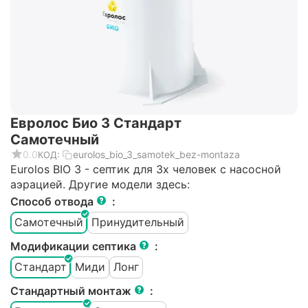
Евролос Био 3 Стандарт
Самотечный
0.0
eurolos_bio_3_samotek_bez-montaza
КОД:
Eurolos BIO 3 - септик для 3х человек с насосной
аэрацией. Другие модели здесь:
Способ отвода
:
Самотечный
Принудительный
Модификации септика
:
Стандарт
Миди
Лонг
Стандартный монтаж
: