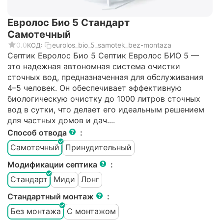
Евролос Био 5 Стандарт
Самотечный
0.0
eurolos_bio_5_samotek_bez-montaza
КОД:
Септик Евролос Био 5 Cептик Евролос БИО 5 —
это надежная автономная система очистки
сточных вод, предназначенная для обслуживания
4–5 человек. Он обеспечивает эффективную
биологическую очистку до 1000 литров сточных
вод в сутки, что делает его идеальным решением
для частных домов и дач.​...
Способ отвода
:
Самотечный
Принудительный
Модификации септика
:
Стандарт
Миди
Лонг
Стандартный монтаж
:
Без монтажа
С монтажом