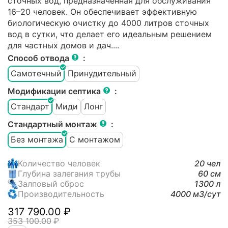
сточных вод, предназначенная для обслуживания
16–20 человек. Он обеспечивает эффективную
биологическую очистку до 4000 литров сточных
вод в сутки, что делает его идеальным решением
для частных домов и дач.​...
Способ отвода
:
Самотечный
Принудительный
Модификации септика
:
Стандарт
Миди
Лонг
Стандартный монтаж
:
Без монтажа
С монтажом
Количество человек
20 чел
Глубина залегания трубы
60 см
Залповый сброс
1300 л
Производительность
4000 м3/cут
317 790.00
₽
353 100.00
₽