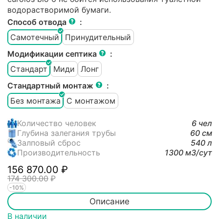
водорастворимой бумаги.
Способ отвода
:
Самотечный
Принудительный
Модификации септика
:
Стандарт
Миди
Лонг
Стандартный монтаж
:
Без монтажа
С монтажом
Количество человек
6 чел
Глубина залегания трубы
60 см
Залповый сброс
540 л
Производительность
1300 м3/cут
156 870.00
₽
174 300.00
₽
-10%
Описание
В наличии