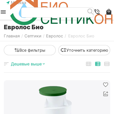
Москва
Евролос Био
Главная
/
Септики
/
Евролос
/
Евролос Био
Все фильтры
Уточнить категорию
Дешевые выше