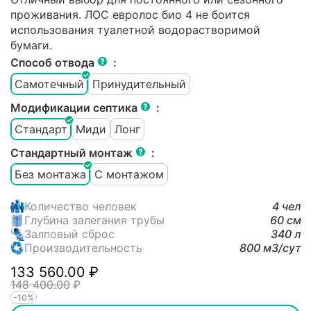
проживания. ЛОС евролос био 4 не боится
использования туалетной водорастворимой
бумаги.
Способ отвода
:
Самотечный
Принудительный
Модификации септика
:
Стандарт
Миди
Лонг
Стандартный монтаж
:
Без монтажа
С монтажом
Количество человек
4 чел
Глубина залегания трубы
60 см
Залповый сброс
340 л
Производительность
800 м3/cут
133 560.00
₽
148 400.00
₽
-10%