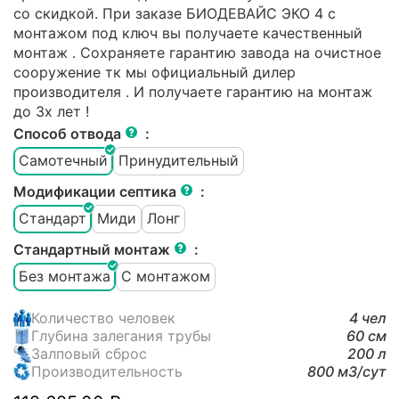
со скидкой. При заказе БИОДЕВАЙС ЭКО 4 с
монтажом под ключ вы получаете качественный
монтаж . Сохраняете гарантию завода на очистное
сооружение тк мы официальный дилер
производителя . И получаете гарантию на монтаж
до 3х лет !
Способ отвода
:
Самотечный
Принудительный
Модификации септика
:
Стандарт
Миди
Лонг
Стандартный монтаж
:
Без монтажа
С монтажом
Количество человек
4 чел
Глубина залегания трубы
60 см
Залповый сброс
200 л
Производительность
800 м3/cут