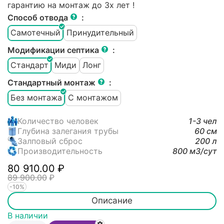
гарантию на монтаж до 3х лет !
Способ отвода
:
Самотечный
Принудительный
Модификации септика
:
Стандарт
Миди
Лонг
Стандартный монтаж
:
Без монтажа
С монтажом
Количество человек
1-3 чел
Глубина залегания трубы
60 см
Залповый сброс
200 л
Производительность
800 м3/cут
80 910.00
₽
89 900.00
₽
-10%
Описание
В наличии