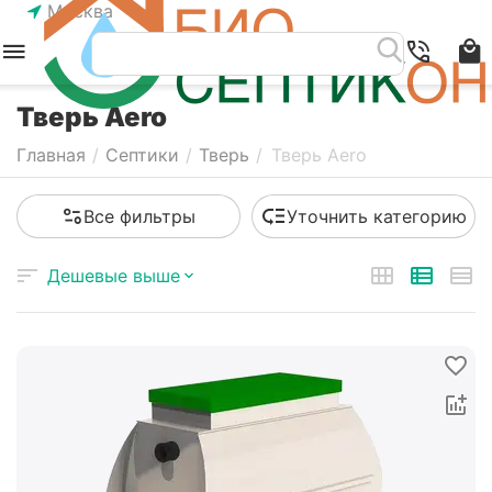
Москва
Тверь Aero
Главная
/
Септики
/
Тверь
/
Тверь Aero
Все фильтры
Уточнить категорию
Дешевые выше