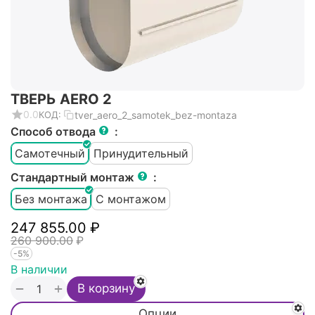
ТВЕРЬ AERO 2
0.0
tver_aero_2_samotek_bez-montaza
КОД:
Способ отвода
:
Самотечный
Принудительный
Стандартный монтаж
:
Без монтажа
С монтажом
247 855.00
₽
260 900.00
₽
-5%
В наличии
+
−
В корзину
Опции