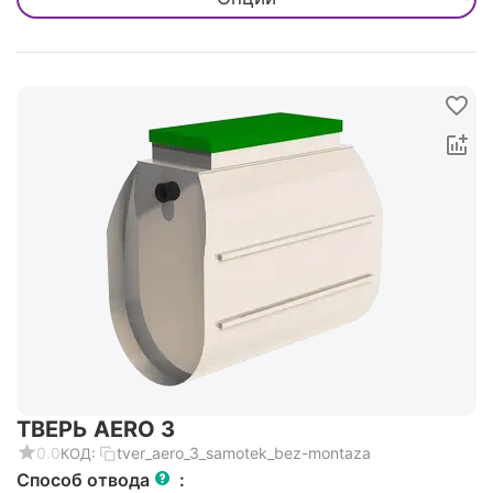
ТВЕРЬ AERO 3
0.0
tver_aero_3_samotek_bez-montaza
КОД:
Способ отвода
: