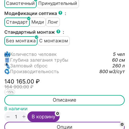
Самотечный
Принудительный
Модификации септика
:
Стандарт
Миди
Лонг
Стандартный монтаж
:
Без монтажа
С монтажом
Количество человек
5 чел
Глубина залегания трубы
60 см
Залповый сброс
260 л
Производительность
800 м3/cут
140 165.00
₽
164 900.00
₽
-15%
Описание
В наличии
+
−
В корзину
Опции