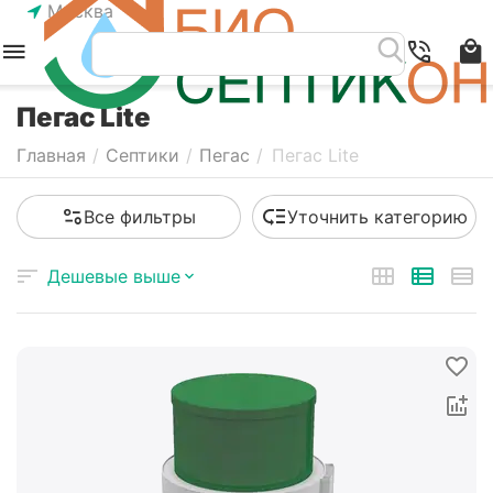
Москва
Пегас Lite
Главная
/
Септики
/
Пегас
/
Пегас Lite
Все фильтры
Уточнить категорию
Дешевые выше