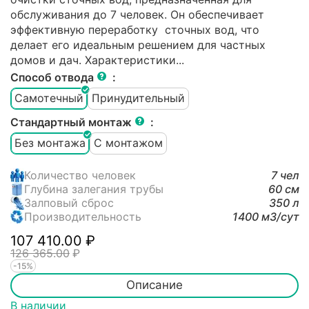
обслуживания до 7 человек. Он обеспечивает
эффективную переработку сточных вод, что
делает его идеальным решением для частных
домов и дач. Характеристики...
Способ отвода
:
Самотечный
Принудительный
Стандартный монтаж
:
Без монтажа
С монтажом
Количество человек
7 чел
Глубина залегания трубы
60 см
Залповый сброс
350 л
Производительность
1400 м3/cут
107 410.00
₽
126 365.00
₽
-15%
Описание
В наличии