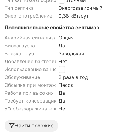
Тип залпового сброса септика
Проточный
Тип септика
Энергозависимый
Энергопотребление
0,38 кВт/сут
Дополнительные свойства септиков
Аварийная сигнализация септика
Опция
Биозагрузка
Да
Врезка труб
Заводская
Добавление бактерий
Нет
Использование ванной
Да
Обслуживание
2 раза в год
Обсыпка при монтаже септика
Песок
Работа при высоких грунтовых водах септика
Да
Требует консервацию
Да
УФ обеззараживатель
Нет
Найти похожие