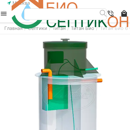
Москва
Главная
/
Септики
/
Титан
/
Титан Био
/
Титан Био 6