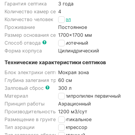
Гарантия септика
3 года
Количество камер септика
4
Количество человек
6 чел
Проживание
Постоянное
Размер основания септика
1700x1700 мм
Способ отвода
Самотечный
Форма корпуса
Цилиндрический
Технические характеристики септиков
Блок электрики септика
Мокрая зона
Глубина залегания трубы
60 см
Залповый сброс
300 л
Материал
Полипропилен первичный
Принцип работы
Аэрационный
Производительность
1200 м3/cут
Размещение в грунте септика
Вертикальное
Тип аэрации
Компрессор