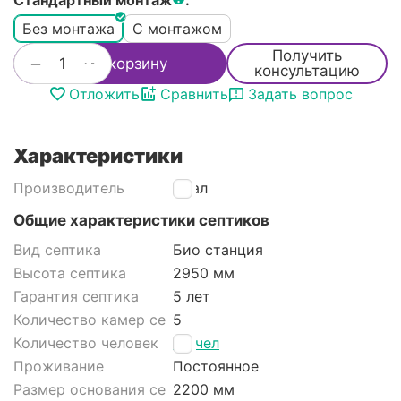
Стандартный монтаж
:
Без монтажа
С монтажом
Получить
+
−
В корзину
консультацию
Отложить
Сравнить
Задать вопрос
Характеристики
Производитель
Итал
Общие характеристики септиков
Вид септика
Био станция
Высота септика
2950 мм
Гарантия септика
5 лет
Количество камер септика
5
Количество человек
30 чел
Проживание
Постоянное
Размер основания септика
2200 мм