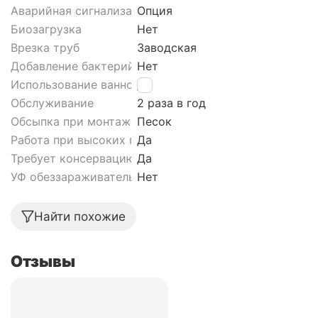
Аварийная сигнализация септика
Опция
Биозагрузка
Нет
Врезка труб
Заводская
Добавление бактерий
Нет
Использование ванной
Да
Обслуживание
2 раза в год
Обсыпка при монтаже септика
Песок
Работа при высоких грунтовых водах септика
Да
Требует консервацию
Да
УФ обеззараживатель
Нет
Найти похожие
Отзывы