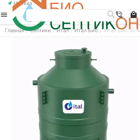
Москва
Главная
/
Септики
/
Итал
/
Итал Био
/
Итал Био 30 