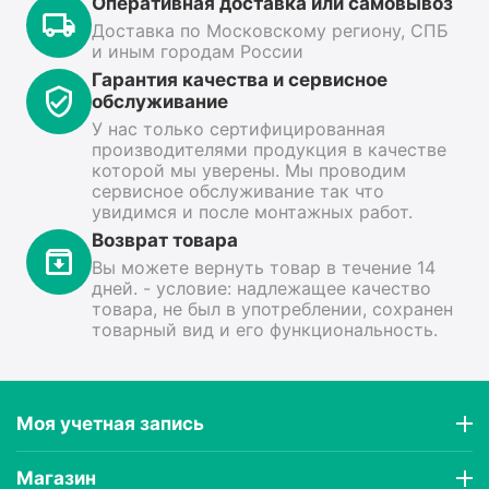
Оперативная доставка или самовывоз
Доставка по Московскому региону, СПБ
и иным городам России
Гарантия качества и сервисное
обслуживание
У нас только сертифицированная
производителями продукция в качестве
которой мы уверены. Мы проводим
сервисное обслуживание так что
увидимся и после монтажных работ.
Возврат товара
Вы можете вернуть товар в течение 14
дней. - условие: надлежащее качество
товара, не был в употреблении, сохранен
товарный вид и его функциональность.
Моя учетная запись
Магазин