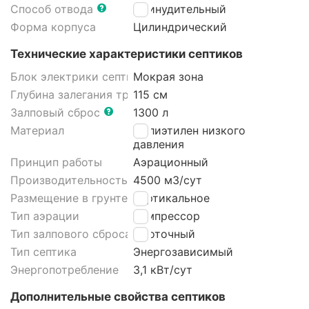
Способ отвода
Принудительный
Форма корпуса
Цилиндрический
Технические характеристики септиков
Блок электрики септика
Мокрая зона
Глубина залегания трубы
115 см
Залповый сброс
1300 л
Материал
Полиэтилен низкого
давления
Принцип работы
Аэрационный
Производительность
4500 м3/cут
Размещение в грунте септика
Вертикальное
Тип аэрации
Компрессор
Тип залпового сброса септика
Проточный
Тип септика
Энергозависимый
Энергопотребление
3,1 кВт/сут
Дополнительные свойства септиков