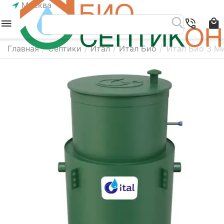
Москва
Главная
/
Септики
/
Итал
/
Итал Био
/
Итал Био 3 М