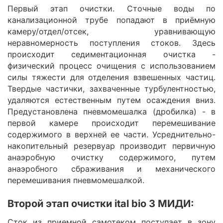
Первый этап очистки. Сточные воды по
канализационной трубе попадают в приёмную
камеру/отдел/отсек, уравнивающую
неравномерность поступления стоков. Здесь
происходит седиментационная очистка -
физический процесс очищения с использованием
силы тяжести для отделения взвешенных частиц.
Твердые частички, захваченные турбулентностью,
удаляются естественным путем осаждения вниз.
Предустановлена пневмомешалка (дробилка) - в
первой камере происходит перемешивание
содержимого в верхней ее части. Усреднительно-
накопительный резервуар производит первичную
анаэробную очистку содержимого, путем
анаэробного сбраживания и механического
перемешивания пневмомешалкой.
Второй этап очистки ital bio 3 МИДИ:
Сток из приемной самотеком поступает в зону