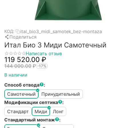
ital_bio3_midi_samotek_bez-montaza
КОД:
Поделиться
Итал Био 3 Миди Самотечный
Написать отзыв
119 520.00
₽
144 000.00
₽
-17%
В наличии
Способ отвода
:
Самотечный
Принудительный
Модификации септика
:
Стандарт
Миди
Лонг
Стандартный монтаж
: