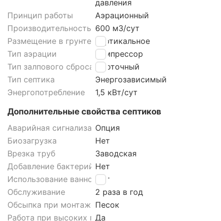
давления
Принцип работы
Аэрационный
Производительность
600 м3/cут
Размещение в грунте септика
Вертикальное
Тип аэрации
Компрессор
Тип залпового сброса септика
Проточный
Тип септика
Энергозависимый
Энергопотребление
1,5 кВт/сут
Дополнительные свойства септиков
Аварийная сигнализация септика
Опция
Биозагрузка
Нет
Врезка труб
Заводская
Добавление бактерий
Нет
Использование ванной
Нет
Обслуживание
2 раза в год
Обсыпка при монтаже септика
Песок
Работа при высоких грунтовых водах септика
Да