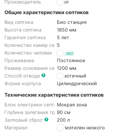
Производитель
Итал
Общие характеристики септиков
Вид септика
Био станция
Высота септика
1850 мм
Гарантия септика
5 лет
Количество камер септика
5
Количество человек
1-3 чел
Проживание
Постоянное
Размер основания септика
1200 мм
Способ отвода
Самотечный
Форма корпуса
Цилиндрический
Технические характеристики септиков
Блок электрики септика
Мокрая зона
Глубина залегания трубы
90 см
Залповый сброс
200 л
Материал
Полиэтилен низкого