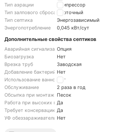
Тип аэрации
Компрессор
Тип залпового сброса септика
Проточный
Тип септика
Энергозависимый
Энергопотребление
0,045 кВт/сут
Дополнительные свойства септиков
Аварийная сигнализация септика
Опция
Биозагрузка
Нет
Врезка труб
Заводская
Добавление бактерий
Нет
Использование ванной
Нет
Обслуживание
2 раза в год
Обсыпка при монтаже септика
Песок
Работа при высоких грунтовых водах септика
Да
Требует консервацию
Да
УФ обеззараживатель
Нет