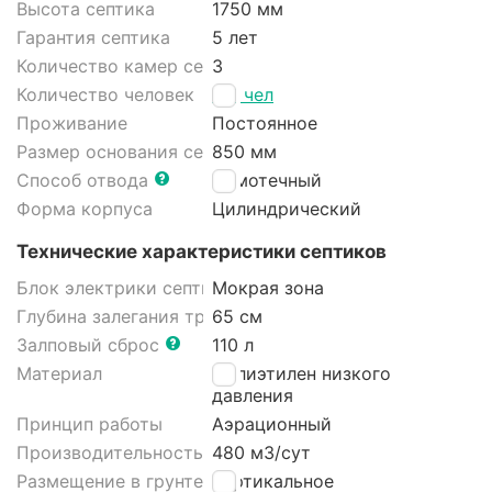
Высота септика
1750 мм
Гарантия септика
5 лет
Количество камер септика
3
Количество человек
1-3 чел
Проживание
Постоянное
Размер основания септика
850 мм
Способ отвода
Самотечный
Форма корпуса
Цилиндрический
Технические характеристики септиков
Блок электрики септика
Мокрая зона
Глубина залегания трубы
65 см
Залповый сброс
110 л
Материал
Полиэтилен низкого
давления
Принцип работы
Аэрационный
Производительность
480 м3/cут
Размещение в грунте септика
Вертикальное