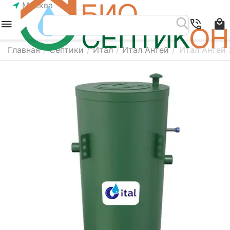
Москва
Главная
/
Септики
/
Итал
/
Итал Антей
/
Итал Антей 