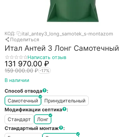
ital_antey3_long_samotek_s-montazom
КОД:
Поделиться
Итал Антей 3 Лонг Самотечный
Написать отзыв
131 970.00
₽
159 000.00
₽
-17%
В наличии
Способ отвода
:
Самотечный
Принудительный
Модификации септика
:
Стандарт
Лонг
Стандартный монтаж
: