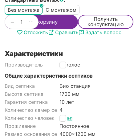
Стандартный монтаж
:
Без монтажа
С монтажом
Получить
+
−
В корзину
консультацию
Отложить
Сравнить
Задать вопрос
Характеристики
Производитель
Евролос
Общие характеристики септиков
Вид септика
Био станция
Высота септика
1700 мм
Гарантия септика
10 лет
Количество камер септика
4
Количество человек
8 чел
Проживание
Постоянное
Размер основания септика
4000x1200 мм