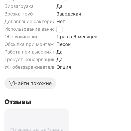
Биозагрузка
Да
Врезка труб
Заводская
Добавление бактерий
Нет
Использование ванной
Да
Обслуживание
1 раз в 6 месяцев
Обсыпка при монтаже септика
Песок
Работа при высоких грунтовых водах септика
Да
Требует консервацию
Да
УФ обеззараживатель
Опция
Найти похожие
Отзывы
Отзывы не найдены