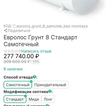
eurolos_grunt_8_samotek_bez-montaza
КОД:
Поделиться
Евролос Грунт 8 Стандарт
Самотечный
Написать отзыв
277 740.00
₽
308 600.00
₽
-10%
В наличии
Способ отвода
:
Самотечный
Принудительный
Модификации септика
:
Стандарт
Миди
Лонг