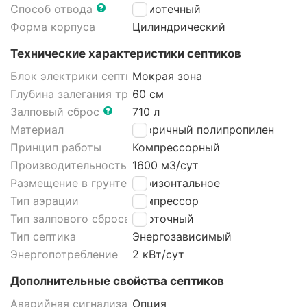
Способ отвода
Самотечный
Форма корпуса
Цилиндрический
Технические характеристики септиков
Блок электрики септика
Мокрая зона
Глубина залегания трубы
60 см
Залповый сброс
710 л
Материал
Вторичный полипропилен
Принцип работы
Компрессорный
Производительность
1600 м3/cут
Размещение в грунте септика
Горизонтальное
Тип аэрации
Компрессор
Тип залпового сброса септика
Проточный
Тип септика
Энергозависимый
Энергопотребление
2 кВт/сут
Дополнительные свойства септиков
Аварийная сигнализация септика
Опция