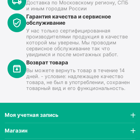
Доставка по Московскому региону, СПБ
и иным городам России
Гарантия качества и сервисное
обслуживание
У нас только сертифицированная
производителями продукция в качестве
которой мы уверены. Мы проводим
сервисное обслуживание так что
увидимся и после монтажных работ.
Возврат товара
Вы можете вернуть товар в течение 14
дней. - условие: надлежащее качество
товара, не был в употреблении, сохранен
товарный вид и его функциональность.
Моя учетная запись
Магазин