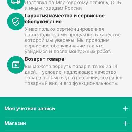
Доставка по Московскому региону, СПБ
и иным городам России
Гарантия качества и сервисное
обслуживание
У нас только сертифицированная
производителями продукция в качестве
которой мы уверены. Мы проводим
сервисное обслуживание так что
увидимся и после монтажных работ.
Возврат товара
Вы можете вернуть товар в течение 14
дней. - условие: надлежащее качество
товара, не был в употреблении, сохранен
товарный вид и его функциональность.
Моя учетная запись
Магазин