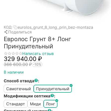
eurolos_grunt_8_long_prin_bez-montaza
КОД:
Поделиться
Евролос Грунт 8+ Лонг
Принудительный
Написать отзыв
329 940.00
₽
366 600.00
₽
-10%
В наличии
Способ отвода
:
Самотечный
Принудительный
Модификации септика
:
Стандарт
Миди
Лонг