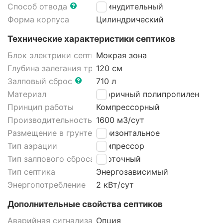
Способ отвода
Принудительный
Форма корпуса
Цилиндрический
Технические характеристики септиков
Блок электрики септика
Мокрая зона
Глубина залегания трубы
120 см
Залповый сброс
710 л
Материал
Вторичный полипропилен
Принцип работы
Компрессорный
Производительность
1600 м3/cут
Размещение в грунте септика
Горизонтальное
Тип аэрации
Компрессор
Тип залпового сброса септика
Проточный
Тип септика
Энергозависимый
Энергопотребление
2 кВт/сут
Дополнительные свойства септиков
Аварийная сигнализация септика
Опция