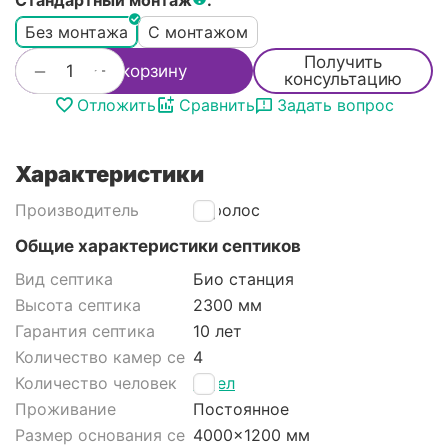
Стандартный монтаж
:
Без монтажа
С монтажом
Получить
+
−
В корзину
консультацию
Отложить
Сравнить
Задать вопрос
Характеристики
Производитель
Евролос
Общие характеристики септиков
Вид септика
Био станция
Высота септика
2300 мм
Гарантия септика
10 лет
Количество камер септика
4
Количество человек
8 чел
Проживание
Постоянное
Размер основания септика
4000x1200 мм