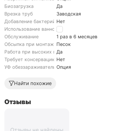
Биозагрузка
Да
Врезка труб
Заводская
Добавление бактерий
Нет
Использование ванной
Да
Обслуживание
1 раз в 6 месяцев
Обсыпка при монтаже септика
Песок
Работа при высоких грунтовых водах септика
Да
Требует консервацию
Нет
УФ обеззараживатель
Опция
Найти похожие
Отзывы
Отзывы не найдены