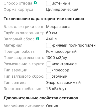
Способ отвода
Самотечный
Форма корпуса
Цилиндрический
Технические характеристики септиков
Блок электрики септика
Мокрая зона
Глубина залегания трубы
60 см
Залповый сброс
440 л
Материал
Вторичный полипропилен
Принцип работы
Компрессорный
Производительность
1000 м3/cут
Размещение в грунте септика
Горизонтальное
Тип аэрации
Компрессор
Тип залпового сброса септика
Проточный
Тип септика
Энергозависимый
Энергопотребление
1,6 кВт/сут
Дополнительные свойства септиков
Аварийная сигнализация септика
Опция