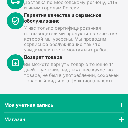
Доставка по Московскому региону, СПБ
и иным городам России
Гарантия качества и сервисное
обслуживание
У нас только сертифицированная
производителями продукция в качестве
которой мы уверены. Мы проводим
сервисное обслуживание так что
увидимся и после монтажных работ.
Возврат товара
Вы можете вернуть товар в течение 14
дней. - условие: надлежащее качество
товара, не был в употреблении, сохранен
товарный вид и его функциональность.
Моя учетная запись
Магазин