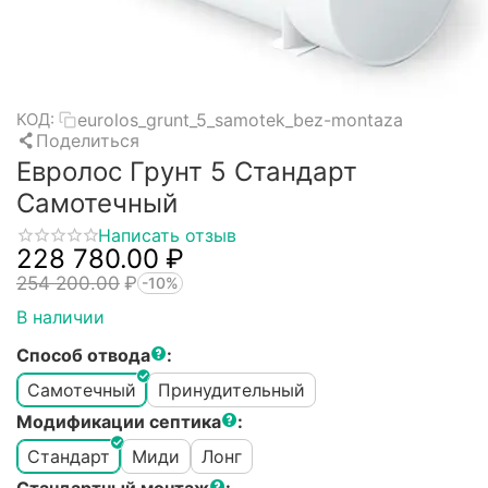
eurolos_grunt_5_samotek_bez-montaza
КОД:
Поделиться
Евролос Грунт 5 Стандарт
Самотечный
Написать отзыв
228 780.00
₽
254 200.00
₽
-10%
В наличии
Способ отвода
:
Самотечный
Принудительный
Модификации септика
:
Стандарт
Миди
Лонг