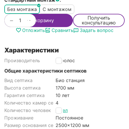
Стандартный монтаж
:
Без монтажа
С монтажом
Получить
+
−
В корзину
консультацию
Отложить
Сравнить
Задать вопрос
Характеристики
Производитель
Евролос
Общие характеристики септиков
Вид септика
Био станция
Высота септика
1700 мм
Гарантия септика
10 лет
Количество камер септика
4
Количество человек
5 чел
Проживание
Постоянное
Размер основания септика
2500x1200 мм