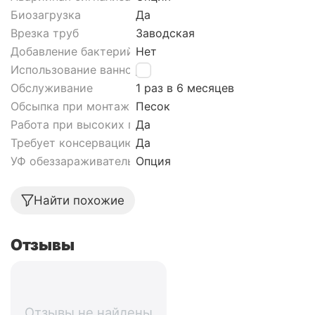
Биозагрузка
Да
Врезка труб
Заводская
Добавление бактерий
Нет
Использование ванной
Да
Обслуживание
1 раз в 6 месяцев
Обсыпка при монтаже септика
Песок
Работа при высоких грунтовых водах септика
Да
Требует консервацию
Да
УФ обеззараживатель
Опция
Найти похожие
Отзывы
Отзывы не найдены