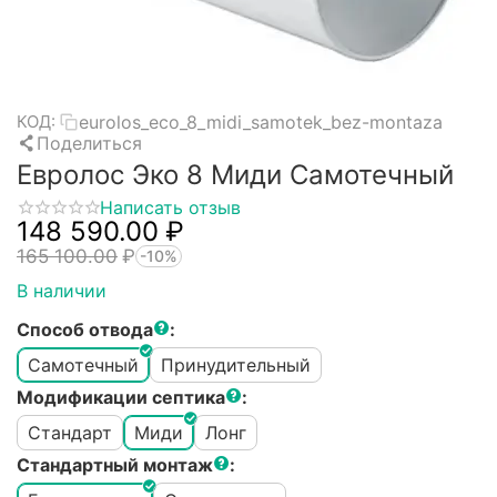
eurolos_eco_8_midi_samotek_bez-montaza
КОД:
Поделиться
Евролос Эко 8 Миди Самотечный
Написать отзыв
148 590.00
₽
165 100.00
₽
-10%
В наличии
Способ отвода
:
Самотечный
Принудительный
Модификации септика
:
Стандарт
Миди
Лонг
Стандартный монтаж
: