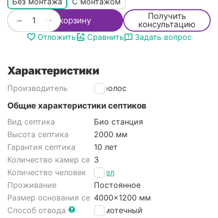
Без монтажа
С монтажом
Получить
+
−
В корзину
консультацию
Отложить
Сравнить
Задать вопрос
Характеристики
Производитель
Евролос
Общие характеристики септиков
Вид септика
Био станция
Высота септика
2000 мм
Гарантия септика
10 лет
Количество камер септика
3
Количество человек
8 чел
Проживание
Постоянное
Размер основания септика
4000x1200 мм
Способ отвода
Самотечный