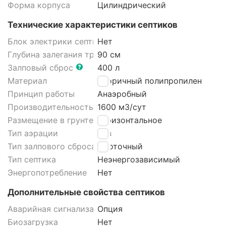
Форма корпуса
Цилиндрический
Технические характеристики септиков
Блок электрики септика
Нет
Глубина залегания трубы
90 см
Залповый сброс
400 л
Материал
Вторичный полипропилен
Принцип работы
Анаэробный
Производительность
1600 м3/cут
Размещение в грунте септика
Горизонтальное
Тип аэрации
Без
Тип залпового сброса септика
Проточный
Тип септика
Неэнергозависимый
Энергопотребление
Нет
Дополнительные свойства септиков
Аварийная сигнализация септика
Опция
Биозагрузка
Нет