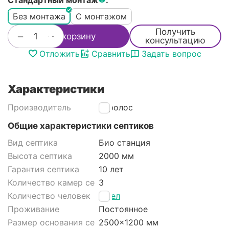
Стандартный монтаж
:
Без монтажа
С монтажом
Получить
+
−
В корзину
консультацию
Отложить
Сравнить
Задать вопрос
Характеристики
Производитель
Евролос
Общие характеристики септиков
Вид септика
Био станция
Высота септика
2000 мм
Гарантия септика
10 лет
Количество камер септика
3
Количество человек
5 чел
Проживание
Постоянное
Размер основания септика
2500x1200 мм