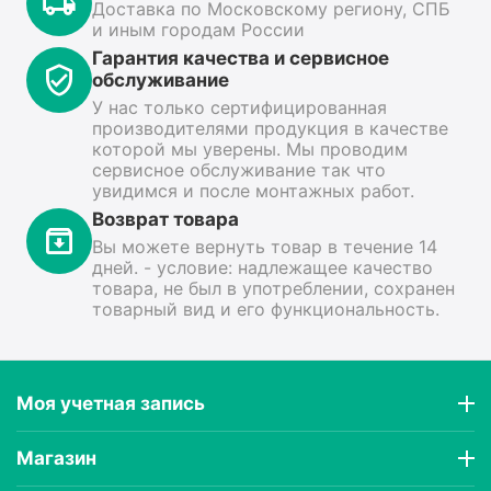
Доставка по Московскому региону, СПБ
и иным городам России
Гарантия качества и сервисное
обслуживание
У нас только сертифицированная
производителями продукция в качестве
которой мы уверены. Мы проводим
сервисное обслуживание так что
увидимся и после монтажных работ.
Возврат товара
Вы можете вернуть товар в течение 14
дней. - условие: надлежащее качество
товара, не был в употреблении, сохранен
товарный вид и его функциональность.
Моя учетная запись
Магазин