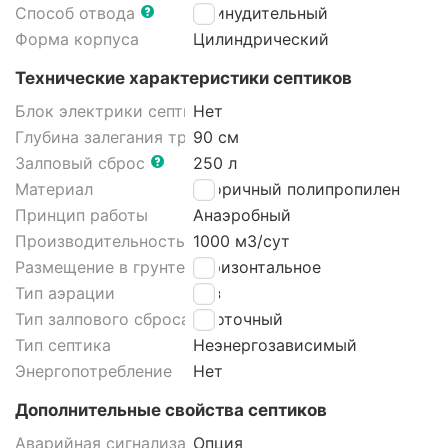
Способ отвода
Принудительный
Форма корпуса
Цилиндрический
Технические характеристики септиков
Блок электрики септика
Нет
Глубина залегания трубы
90 см
Залповый сброс
250 л
Материал
Вторичный полипропилен
Принцип работы
Анаэробный
Производительность
1000 м3/cут
Размещение в грунте септика
Горизонтальное
Тип аэрации
Без
Тип залпового сброса септика
Проточный
Тип септика
Неэнергозависимый
Энергопотребление
Нет
Дополнительные свойства септиков
Аварийная сигнализация септика
Опция