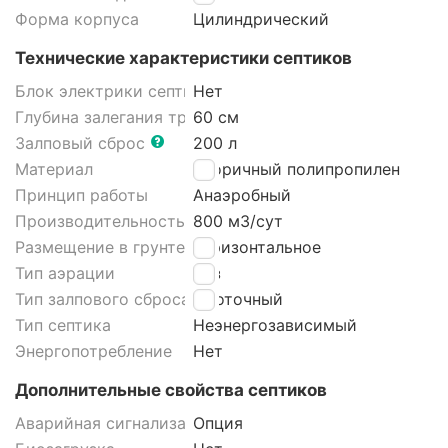
Форма корпуса
Цилиндрический
Технические характеристики септиков
Блок электрики септика
Нет
Глубина залегания трубы
60 см
Залповый сброс
200 л
Материал
Вторичный полипропилен
Принцип работы
Анаэробный
Производительность
800 м3/cут
Размещение в грунте септика
Горизонтальное
Тип аэрации
Без
Тип залпового сброса септика
Проточный
Тип септика
Неэнергозависимый
Энергопотребление
Нет
Дополнительные свойства септиков
Аварийная сигнализация септика
Опция