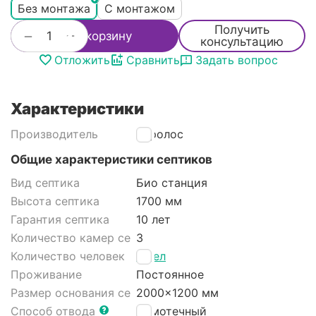
Без монтажа
С монтажом
Получить
+
−
В корзину
консультацию
Отложить
Сравнить
Задать вопрос
Характеристики
Производитель
Евролос
Общие характеристики септиков
Вид септика
Био станция
Высота септика
1700 мм
Гарантия септика
10 лет
Количество камер септика
3
Количество человек
4 чел
Проживание
Постоянное
Размер основания септика
2000x1200 мм
Способ отвода
Самотечный