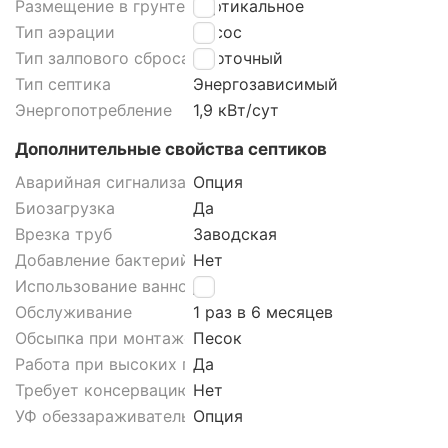
Размещение в грунте септика
Вертикальное
Тип аэрации
Насос
Тип залпового сброса септика
Проточный
Тип септика
Энергозависимый
Энергопотребление
1,9 кВт/сут
Дополнительные свойства септиков
Аварийная сигнализация септика
Опция
Биозагрузка
Да
Врезка труб
Заводская
Добавление бактерий
Нет
Использование ванной
Да
Обслуживание
1 раз в 6 месяцев
Обсыпка при монтаже септика
Песок
Работа при высоких грунтовых водах септика
Да
Требует консервацию
Нет
УФ обеззараживатель
Опция