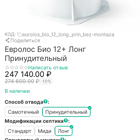
eurolos_bio_12_long_prin_bez-montaza
КОД:
Поделиться
Евролос Био 12+ Лонг
Принудительный
Написать отзыв
247 140.00
₽
274 600.00
₽
-10%
В наличии
Способ отвода
:
Самотечный
Принудительный
Модификации септика
:
Стандарт
Миди
Лонг