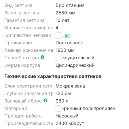
Вид септика
Био станция
Высота септика
2550 мм
Гарантия септика
10 лет
Количество камер септика
4
Количество человек
12 чел
Проживание
Постоянное
Размер основания септика
1900 мм
Способ отвода
Принудительный
Форма корпуса
Цилиндрический
Технические характеристики септиков
Блок электрики септика
Мокрая зона
Глубина залегания трубы
120 см
Залповый сброс
980 л
Материал
Вторичный полипропилен
Принцип работы
Насосный
Производительность
2400 м3/cут