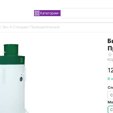
Категории
с Эко 4 Стандарт Принудительный
Б
П
КО
1
В 
Сп
С
Мо
С