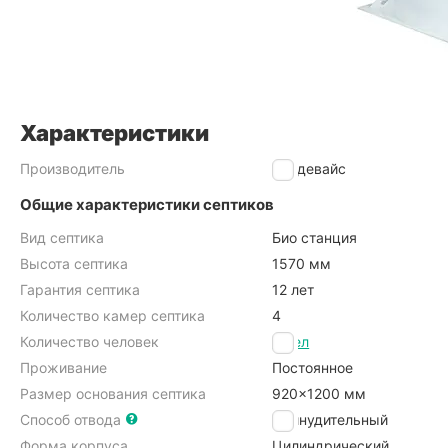
Характеристики
Производитель
Биодевайс
Общие характеристики септиков
Вид септика
Био станция
Высота септика
1570 мм
Гарантия септика
12 лет
Количество камер септика
4
Количество человек
4 чел
Проживание
Постоянное
Размер основания септика
920x1200 мм
Способ отвода
Принудительный
Форма корпуса
Цилиндрический