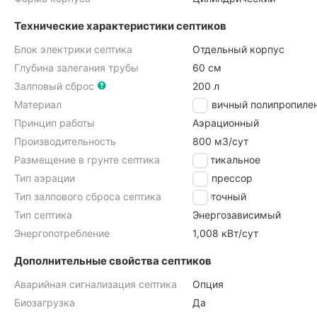
Технические характеристики септиков
Блок электрики септика
Отдельный корпус
Глубина залегания трубы
60 см
Залповый сброс
200 л
Материал
Первичный полипропиле
Принцип работы
Аэрационный
Производительность
800 м3/cут
Размещение в грунте септика
Вертикальное
Тип аэрации
Компрессор
Тип залпового сброса септика
Проточный
Тип септика
Энергозависимый
Энергопотребление
1,008 кВт/сут
Дополнительные свойства септиков
Аварийная сигнализация септика
Опция
Биозагрузка
Да