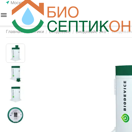
Москва
Главная
Септики
Биодевайс
Биодевайс Эко
Биодевай
/
/
/
/