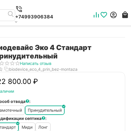
+74993906384
иодевайс Эко 4 Стандарт
ринудительный
Написать отзыв
biodevice_eco_4_prin_bez-montaza
Д:
22 800.00
₽
наличии
особ отвода
:
амотечный
Принудительный
дификации септика
:
тандарт
Миди
Лонг