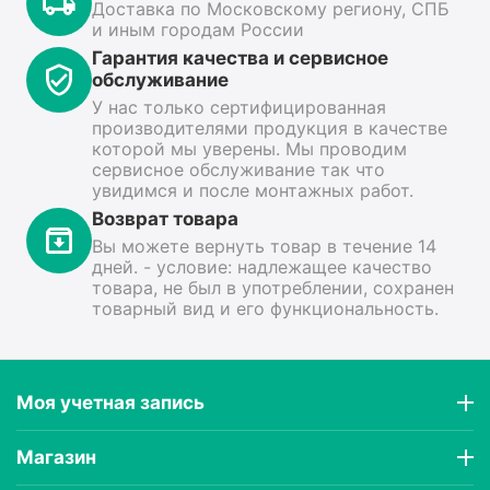
Доставка по Московскому региону, СПБ
и иным городам России
Гарантия качества и сервисное
обслуживание
У нас только сертифицированная
производителями продукция в качестве
которой мы уверены. Мы проводим
сервисное обслуживание так что
увидимся и после монтажных работ.
Возврат товара
Вы можете вернуть товар в течение 14
дней. - условие: надлежащее качество
товара, не был в употреблении, сохранен
товарный вид и его функциональность.
Моя учетная запись
Магазин