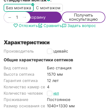
Стандартный монтаж
:
Без монтажа
С монтажом
Получить
+
−
В корзину
консультацию
Отложить
Сравнить
Задать вопрос
Характеристики
Производитель
Биодевайс
Общие характеристики септиков
Вид септика
Био станция
Высота септика
1570 мм
Гарантия септика
12 лет
Количество камер септика
4
Количество человек
10 чел
Проживание
Постоянное
Размер основания септика
1040x1330 мм