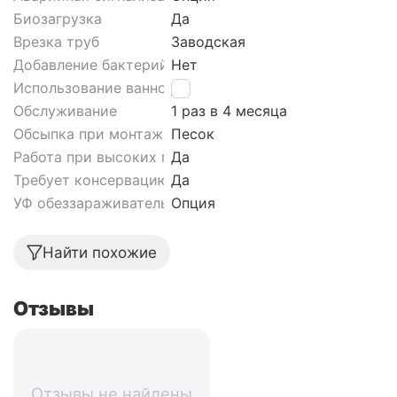
Биозагрузка
Да
Врезка труб
Заводская
Добавление бактерий
Нет
Использование ванной
Да
Обслуживание
1 раз в 4 месяца
Обсыпка при монтаже септика
Песок
Работа при высоких грунтовых водах септика
Да
Требует консервацию
Да
УФ обеззараживатель
Опция
Найти похожие
Отзывы
Отзывы не найдены