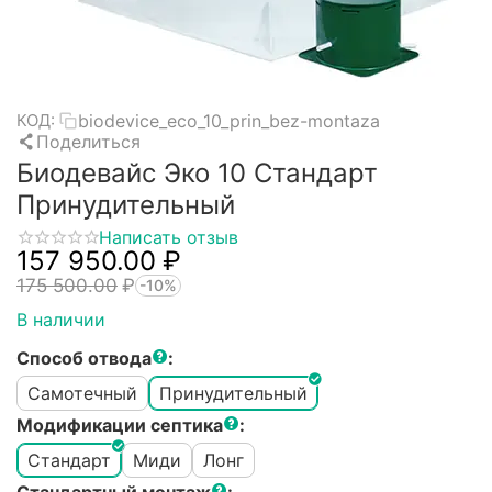
biodevice_eco_10_prin_bez-montaza
КОД:
Поделиться
Биодевайс Эко 10 Стандарт
Принудительный
Написать отзыв
157 950.00
₽
175 500.00
₽
-10%
В наличии
Способ отвода
:
Самотечный
Принудительный
Модификации септика
:
Стандарт
Миди
Лонг