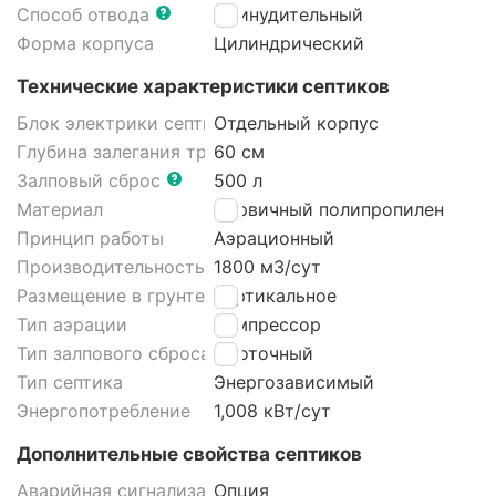
Способ отвода
Принудительный
Форма корпуса
Цилиндрический
Технические характеристики септиков
Блок электрики септика
Отдельный корпус
Глубина залегания трубы
60 см
Залповый сброс
500 л
Материал
Первичный полипропилен
Принцип работы
Аэрационный
Производительность
1800 м3/cут
Размещение в грунте септика
Вертикальное
Тип аэрации
Компрессор
Тип залпового сброса септика
Проточный
Тип септика
Энергозависимый
Энергопотребление
1,008 кВт/сут
Дополнительные свойства септиков
Аварийная сигнализация септика
Опция