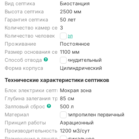
Вид септика
Биостанция
Высота септика
2500 мм
Гарантия септика
50 лет
Количество камер септика
3
Количество человек
7 чел
Проживание
Постоянное
Размер основания септика
1100 мм
Способ отвода
Принудительный
Форма корпуса
Цилиндрический
Технические характеристики септиков
Блок электрики септика
Мокрая зона
Глубина залегания трубы
85 см
Залповый сброс
500 л
Материал
Полипропилен первичный
Принцип работы
Аэрационный
Производительность
1200 м3/cут
Размещение в грунте септика
Вертикальное