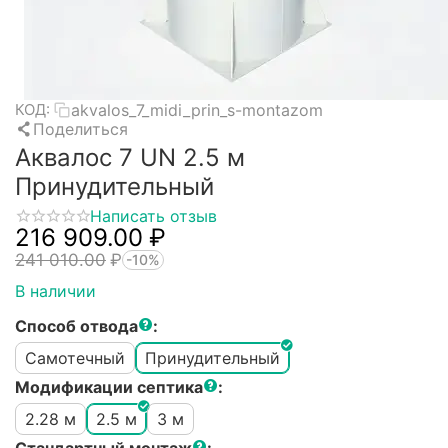
akvalos_7_midi_prin_s-montazom
КОД:
Поделиться
Аквалос 7 UN 2.5 м
Принудительный
Написать отзыв
216 909.00
₽
241 010.00
₽
-10%
В наличии
Способ отвода
:
Самотечный
Принудительный
Модификации септика
:
2.28 м
2.5 м
3 м