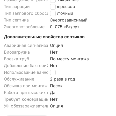
Тип аэрации
Компрессор
Тип залпового сброса септика
Проточный
Тип септика
Энергозависимый
Энергопотребление
0, 075 кВт/сут
Дополнительные свойства септиков
Аварийная сигнализация септика
Опция
Биозагрузка
Нет
Врезка труб
По месту монтажа
Добавление бактерий
Нет
Использование ванной
Да
Обслуживание
2 раза в год
Обсыпка при монтаже септика
Песок
Работа при высоких грунтовых водах септика
Да
Требует консервацию
Нет
УФ обеззараживатель
Опция