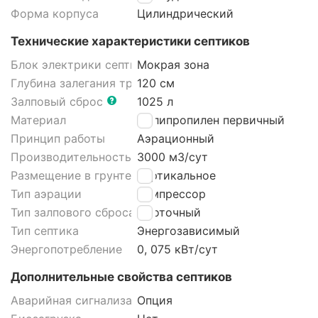
Форма корпуса
Цилиндрический
Технические характеристики септиков
Блок электрики септика
Мокрая зона
Глубина залегания трубы
120 см
Залповый сброс
1025 л
Материал
Полипропилен первичный
Принцип работы
Аэрационный
Производительность
3000 м3/cут
Размещение в грунте септика
Вертикальное
Тип аэрации
Компрессор
Тип залпового сброса септика
Проточный
Тип септика
Энергозависимый
Энергопотребление
0, 075 кВт/сут
Дополнительные свойства септиков
Аварийная сигнализация септика
Опция