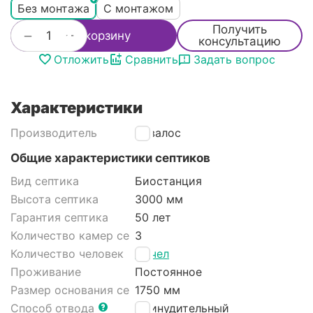
Без монтажа
С монтажом
Получить
+
−
В корзину
консультацию
Отложить
Сравнить
Задать вопрос
Характеристики
Производитель
Аквалос
Общие характеристики септиков
Вид септика
Биостанция
Высота септика
3000 мм
Гарантия септика
50 лет
Количество камер септика
3
Количество человек
15 чел
Проживание
Постоянное
Размер основания септика
1750 мм
Способ отвода
Принудительный