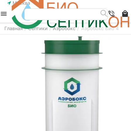
Москва
Главная
/
Септики
/
Аэробокс
/
Аэробокс Био 4