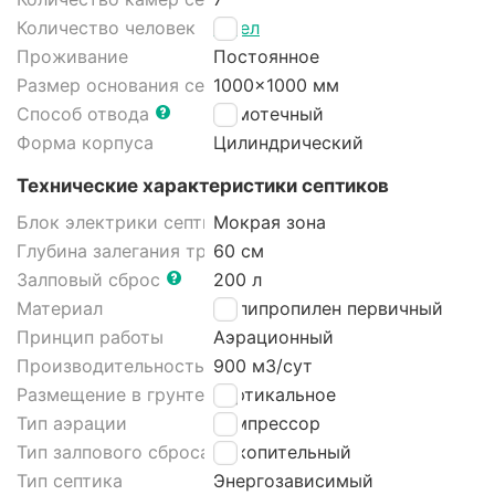
Количество человек
4 чел
Проживание
Постоянное
Размер основания септика
1000x1000 мм
Способ отвода
Самотечный
Форма корпуса
Цилиндрический
Технические характеристики септиков
Блок электрики септика
Мокрая зона
Глубина залегания трубы
60 см
Залповый сброс
200 л
Материал
Полипропилен первичный
Принцип работы
Аэрационный
Производительность
900 м3/cут
Размещение в грунте септика
Вертикальное
Тип аэрации
Компрессор
Тип залпового сброса септика
Накопительный
Тип септика
Энергозависимый