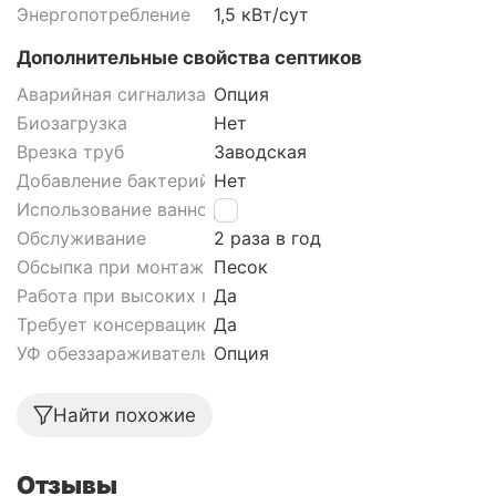
Энергопотребление
1,5 кВт/сут
Дополнительные свойства септиков
Аварийная сигнализация септика
Опция
Биозагрузка
Нет
Врезка труб
Заводская
Добавление бактерий
Нет
Использование ванной
Да
Обслуживание
2 раза в год
Обсыпка при монтаже септика
Песок
Работа при высоких грунтовых водах септика
Да
Требует консервацию
Да
УФ обеззараживатель
Опция
Найти похожие
Отзывы