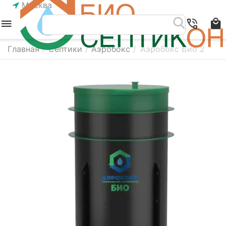
Москва
Главная
/
Септики
/
Аэробокс
/
Аэробокс Био 2