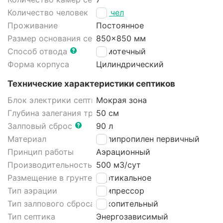
Количество человек
1-3 чел
Проживание
Постоянное
Размер основания септика
850x850 мм
Способ отвода
Самотечный
Форма корпуса
Цилиндрический
Технические характеристики септиков
Блок электрики септика
Мокрая зона
Глубина залегания трубы
50 см
Залповый сброс
90 л
Материал
Полипропилен первичный
Принцип работы
Аэрационный
Производительность
500 м3/cут
Размещение в грунте септика
Вертикальное
Тип аэрации
Компрессор
Тип залпового сброса септика
Накопительный
Тип септика
Энергозависимый