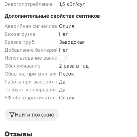
Энергопотребление
1,5 кВт/сут
Дополнительные свойства септиков
Аварийная сигнализация септика
Опция
Биозагрузка
Нет
Врезка труб
Заводская
Добавление бактерий
Нет
Использование ванной
Нет
Обслуживание
2 раза в год
Обсыпка при монтаже септика
Песок
Работа при высоких грунтовых водах септика
Да
Требует консервацию
Да
УФ обеззараживатель
Опция
Найти похожие
Отзывы