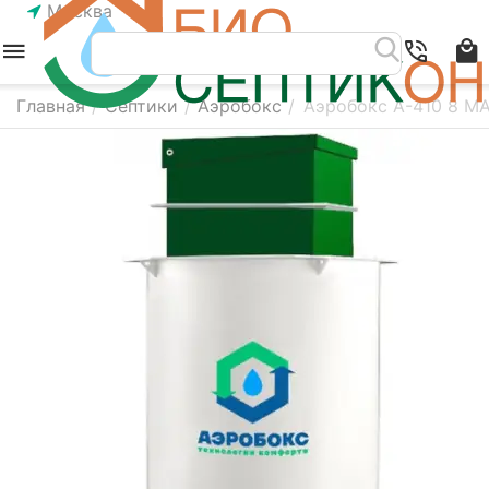
Москва
Главная
/
Септики
/
Аэробокс
/
Аэробокс А-410 8 M