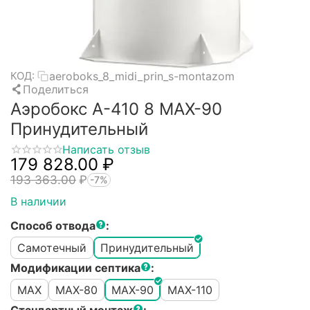
aeroboks_8_midi_prin_s-montazom
КОД:
Поделиться
Аэробокс А-410 8 MAX-90
Принудительный
Написать отзыв
179 828.00
₽
193 363.00
₽
-7%
В наличии
Способ отвода
:
Самотечный
Принудительный
Модификации септика
:
MAX
MAX-80
MAX-90
MAX-110