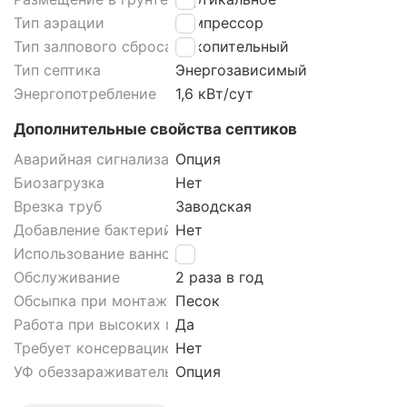
Тип аэрации
Компрессор
Тип залпового сброса септика
Накопительный
Тип септика
Энергозависимый
Энергопотребление
1,6 кВт/сут
Дополнительные свойства септиков
Аварийная сигнализация септика
Опция
Биозагрузка
Нет
Врезка труб
Заводская
Добавление бактерий
Нет
Использование ванной
Да
Обслуживание
2 раза в год
Обсыпка при монтаже септика
Песок
Работа при высоких грунтовых водах септика
Да
Требует консервацию
Нет
УФ обеззараживатель
Опция