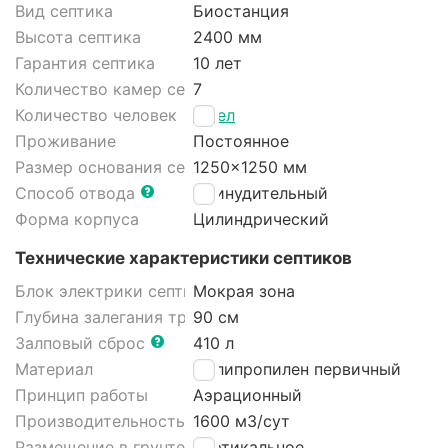
Вид септика
Биостанция
Высота септика
2400 мм
Гарантия септика
10 лет
Количество камер септика
7
Количество человек
8 чел
Проживание
Постоянное
Размер основания септика
1250x1250 мм
Способ отвода
Принудительный
Форма корпуса
Цилиндрический
Технические характеристики септиков
Блок электрики септика
Мокрая зона
Глубина залегания трубы
90 см
Залповый сброс
410 л
Материал
Полипропилен первичный
Принцип работы
Аэрационный
Производительность
1600 м3/cут
Размещение в грунте септика
Вертикальное