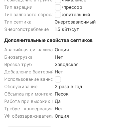
Тип аэрации
Компрессор
Тип залпового сброса септика
Накопительный
Тип септика
Энергозависимый
Энергопотребление
1,5 кВт/сут
Дополнительные свойства септиков
Аварийная сигнализация септика
Опция
Биозагрузка
Нет
Врезка труб
Заводская
Добавление бактерий
Нет
Использование ванной
Да
Обслуживание
2 раза в год
Обсыпка при монтаже септика
Песок
Работа при высоких грунтовых водах септика
Да
Требует консервацию
Нет
УФ обеззараживатель
Опция