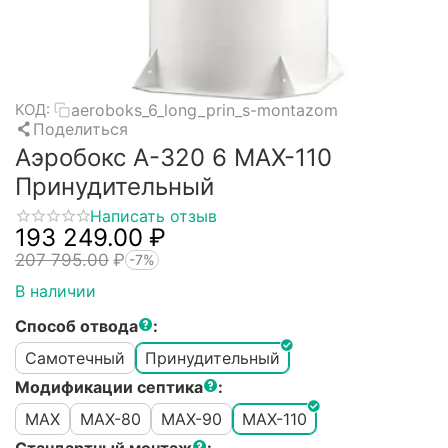
aeroboks_6_long_prin_s-montazom
КОД:
Поделиться
Аэробокс А-320 6 MAX-110
Принудительный
Написать отзыв
193 249.00
₽
207 795.00
₽
-7%
В наличии
Способ отвода
:
Самотечный
Принудительный
Модификации септика
:
MAX
MAX-80
MAX-90
MAX-110