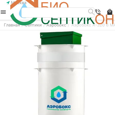
Москва
Главная
/
Септики
/
Аэробокс
/
Аэробокс А-320 6 M