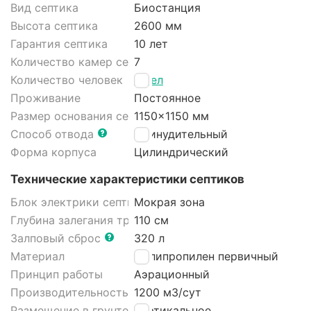
Вид септика
Биостанция
Высота септика
2600 мм
Гарантия септика
10 лет
Количество камер септика
7
Количество человек
6 чел
Проживание
Постоянное
Размер основания септика
1150x1150 мм
Способ отвода
Принудительный
Форма корпуса
Цилиндрический
Технические характеристики септиков
Блок электрики септика
Мокрая зона
Глубина залегания трубы
110 см
Залповый сброс
320 л
Материал
Полипропилен первичный
Принцип работы
Аэрационный
Производительность
1200 м3/cут
Размещение в грунте септика
Вертикальное