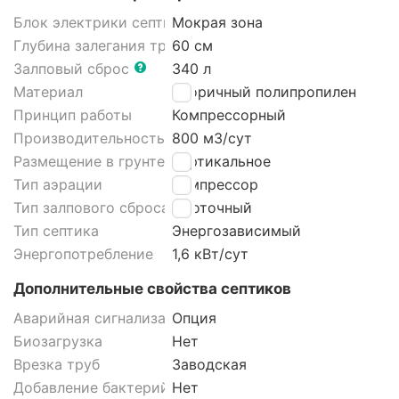
Блок электрики септика
Мокрая зона
Глубина залегания трубы
60 см
Залповый сброс
340 л
Материал
Вторичный полипропилен
Принцип работы
Компрессорный
Производительность
800 м3/cут
Размещение в грунте септика
Вертикальное
Тип аэрации
Компрессор
Тип залпового сброса септика
Проточный
Тип септика
Энергозависимый
Энергопотребление
1,6 кВт/сут
Дополнительные свойства септиков
Аварийная сигнализация септика
Опция
Биозагрузка
Нет
Врезка труб
Заводская
Добавление бактерий
Нет